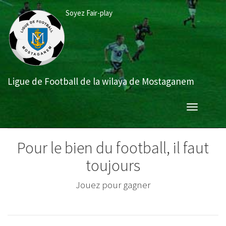
Aller
Soyez Fair-play
au
contenu
principal
Ligue de Football de la wilaya de Mostaganem
Toggle
navigation
Pour le bien du football, il faut
toujours
Jouez pour gagner