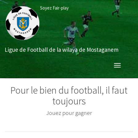
Aller
Soyez Fair-play
au
contenu
principal
Ligue de Football de la wilaya de Mostaganem
Toggle
navigation
Pour le bien du football, il faut
toujours
er
Jouer avec sportivité