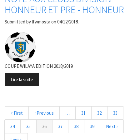
HONNEUR ET PRE - HONNEUR
Submitted by
lfwmosta
on 04/12/2018.
COUPE WILAYA EDITION 2018/2019
Lire la suite
Pagination
Première
« First
Page
‹ Previous
…
Page
31
Page
32
Page
33
page
précédente
Page
34
Page
35
Page
36
Page
37
Page
38
Page
39
Page
Next ›
courante
suivante
Dernière
Last »