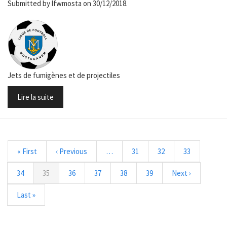
Submitted by
lfwmosta
on 30/12/2018.
Jets de fumigènes et de projectiles
Lire la suite
Pagination
Première
« First
Page
‹ Previous
…
Page
31
Page
32
Page
33
page
précédente
Page
34
Page
35
Page
36
Page
37
Page
38
Page
39
Page
Next ›
courante
suivante
Dernière
Last »
page