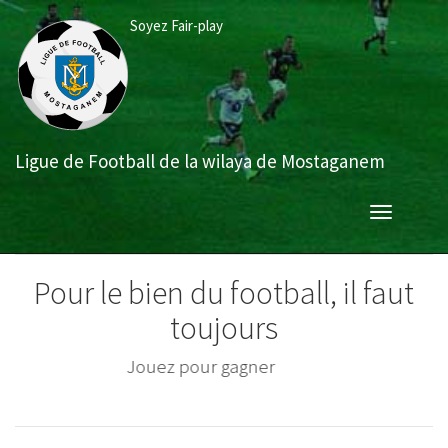
Aller
Soyez Fair-play
au
contenu
principal
Ligue de Football de la wilaya de Mostaganem
Toggle
navigation
Pour le bien du football, il faut
toujours
Jouer avec sportivité