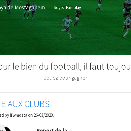
ilaya de Mostaganem
Soyez Fair-play
our le bien du football, il faut toujou
Jouer avec sportivité
E AUX CLUBS
ed by
lfwmosta
on 26/03/2023.
Report de la :