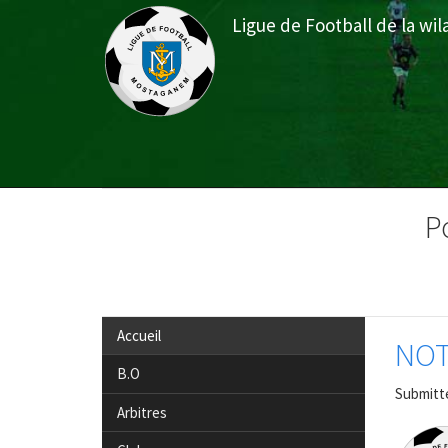
Aller
Ligue de Football de la w
au
contenu
principal
Menu
du
P
compte
de
l'utilisateur
Accueil
NOT
B.O
Submitt
Arbitres