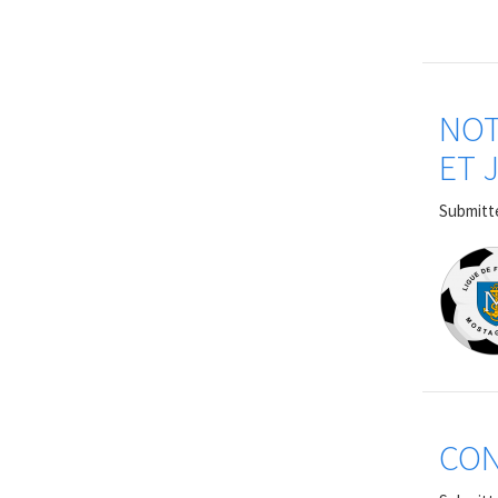
NOT
ET 
Submitt
CO