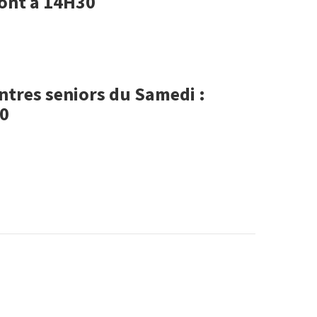
ront à 14H30
tres seniors du Samedi :
00