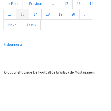
Première
« First
Page
‹ Previous
…
Page
12
Page
13
Page
14
page
précédente
Page
15
Page
16
Page
17
Page
18
Page
19
Page
20
…
courante
Page
Next ›
Dernière
Last »
suivante
page
S'abonner à
© Copyright Ligue De Football de la Wilaya de Mostaganem