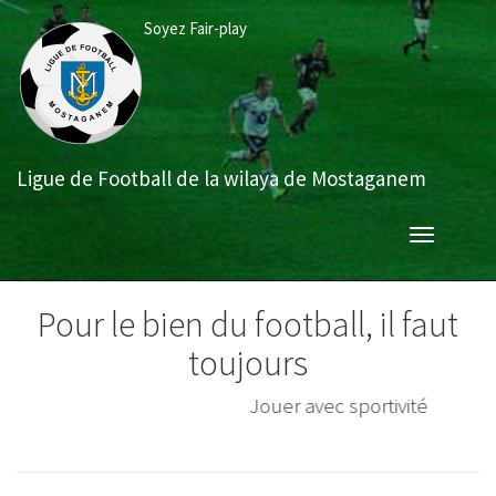
Aller
Soyez Fair-play
au
contenu
principal
Ligue de Football de la wilaya de Mostaganem
Toggle
navigation
Pour le bien du football, il faut
toujours
Jouer avec sportivité