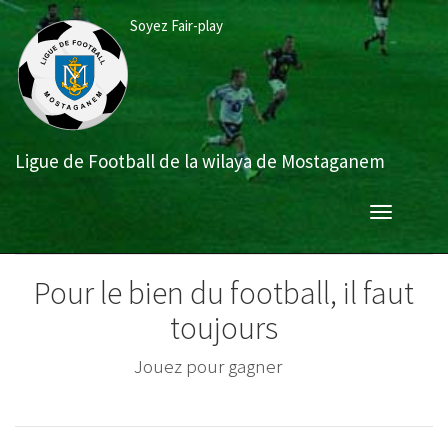
Aller
Soyez Fair-play
au
contenu
principal
Ligue de Football de la wilaya de Mostaganem
Toggle
navigation
Pour le bien du football, il faut
toujours
Jouer avec sportivité