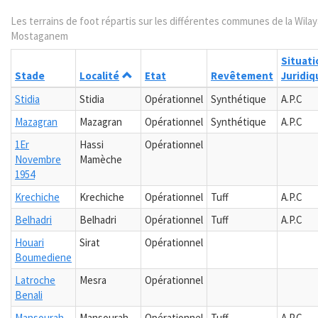
Les terrains de foot répartis sur les différentes communes de la Wila
Mostaganem
Situati
Stade
Localité
Etat
Revêtement
Juridiq
Stidia
Stidia
Opérationnel
Synthétique
A.P.C
Mazagran
Mazagran
Opérationnel
Synthétique
A.P.C
1Er
Hassi
Opérationnel
Novembre
Mamèche
1954
Krechiche
Krechiche
Opérationnel
Tuff
A.P.C
Belhadri
Belhadri
Opérationnel
Tuff
A.P.C
Houari
Sirat
Opérationnel
Boumediene
Latroche
Mesra
Opérationnel
Benali
Mansourah
Mansourah
Opérationnel
Tuff
A.P.C