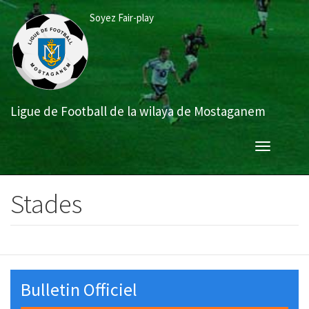
Aller
Soyez Fair-play
au
contenu
principal
Ligue de Football de la wilaya de Mostaganem
Toggle
navigation
Stades
Bulletin Officiel