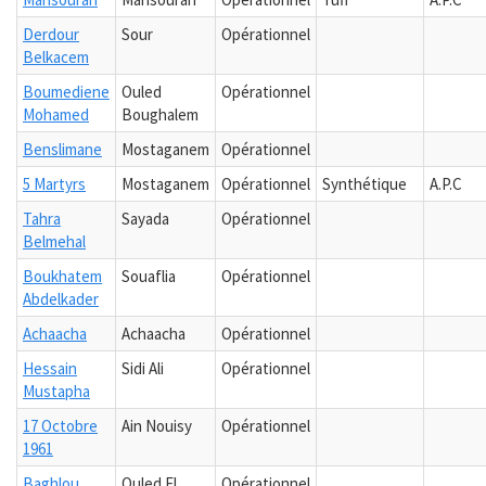
Derdour
Sour
Opérationnel
Belkacem
Boumediene
Ouled
Opérationnel
Mohamed
Boughalem
Benslimane
Mostaganem
Opérationnel
5 Martyrs
Mostaganem
Opérationnel
Synthétique
A.P.C
Tahra
Sayada
Opérationnel
Belmehal
Boukhatem
Souaflia
Opérationnel
Abdelkader
Achaacha
Achaacha
Opérationnel
Hessain
Sidi Ali
Opérationnel
Mustapha
17 Octobre
Ain Nouisy
Opérationnel
1961
Baghlou
Ouled El
Opérationnel