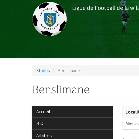
Aller
Ligue de Football de la w
au
contenu
principal
Menu
du
Stades
Benslimane
compte
de
Benslimane
l'utilisateur
Accueil
Locali
B.O
Mosta
Arbitres