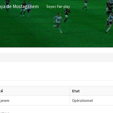
ilaya de Mostaganem
Soyez Fair-play
té
Etat
ganem
Opérationnel