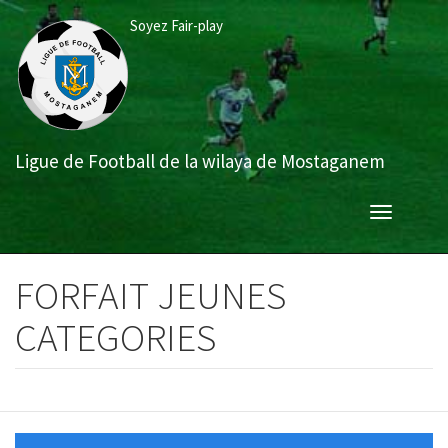
Aller
Soyez Fair-play
au
contenu
principal
Ligue de Football de la wilaya de Mostaganem
Toggle
navigation
FORFAIT JEUNES
CATEGORIES