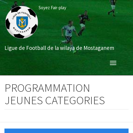
Aller
Soyez Fair-play
au
contenu
principal
Ligue de Football de la wilaya de Mostaganem
Toggle
navigation
PROGRAMMATION
JEUNES CATEGORIES