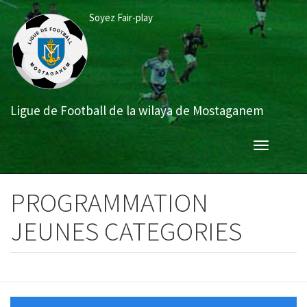
Aller
Soyez Fair-play
au
contenu
principal
Ligue de Football de la wilaya de Mostaganem
Toggle
navigation
PROGRAMMATION
JEUNES CATEGORIES