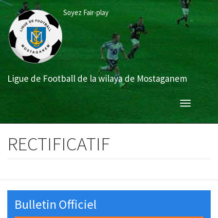
Aller
Soyez Fair-play
au
contenu
principal
Ligue de Football de la wilaya de Mostaganem
Toggle
navigation
RECTIFICATIF
Bulletin Officiel