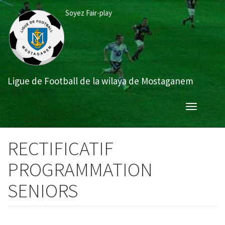
Aller
Soyez Fair-play
au
contenu
principal
Ligue de Football de la wilaya de Mostaganem
Toggle
navigation
RECTIFICATIF
PROGRAMMATION
SENIORS