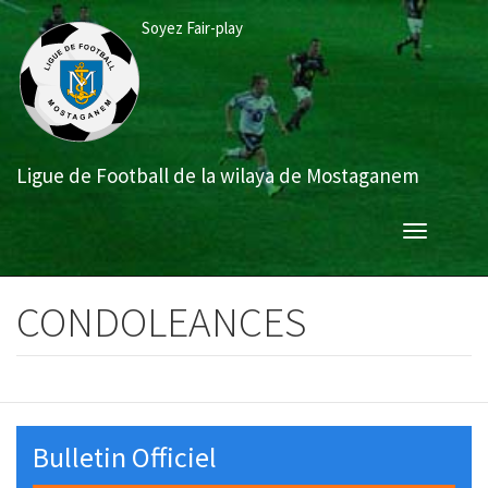
Aller
Soyez Fair-play
au
contenu
principal
Ligue de Football de la wilaya de Mostaganem
Toggle
navigation
CONDOLEANCES
Bulletin Officiel