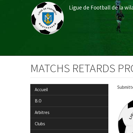
Aller
Ligue de Football de la w
au
contenu
principal
Menu
du
MATCHS RETARDS PR
compte
de
Submitt
Accueil
l'utilisateur
B.O
Arbitres
Clubs