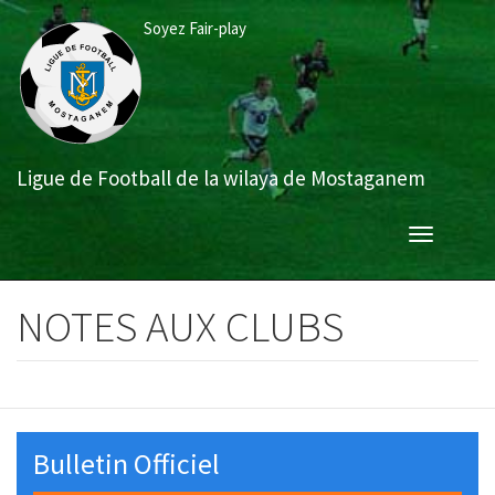
Aller
Soyez Fair-play
au
contenu
principal
Ligue de Football de la wilaya de Mostaganem
Toggle
navigation
NOTES AUX CLUBS
Bulletin Officiel