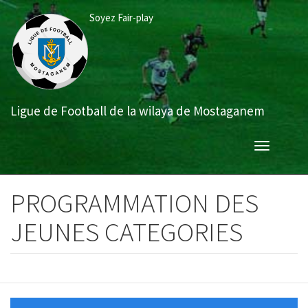
Aller
Soyez Fair-play
au
contenu
principal
Ligue de Football de la wilaya de Mostaganem
Toggle
navigation
PROGRAMMATION DES
JEUNES CATEGORIES