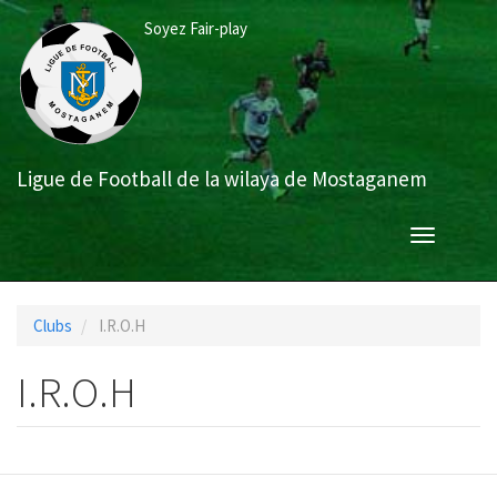
Aller
Soyez Fair-play
au
contenu
principal
Ligue de Football de la wilaya de Mostaganem
Toggle
navigation
Clubs
I.R.O.H
I.R.O.H