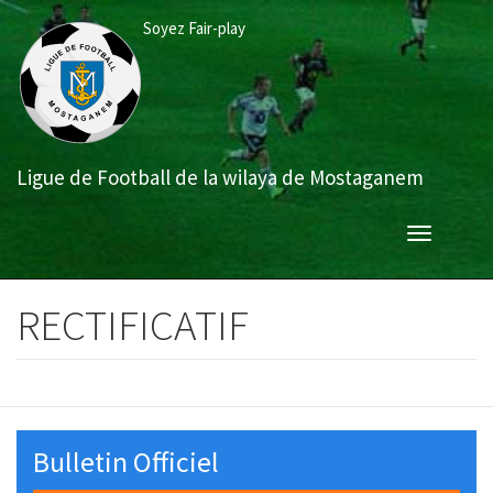
Aller
Soyez Fair-play
au
contenu
principal
Ligue de Football de la wilaya de Mostaganem
Toggle
navigation
RECTIFICATIF
Bulletin Officiel