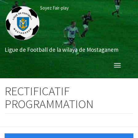
Aller
Soyez Fair-play
au
contenu
principal
Ligue de Football de la wilaya de Mostaganem
Toggle
navigation
RECTIFICATIF
PROGRAMMATION