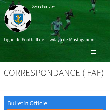
Aller
Soyez Fair-play
au
contenu
principal
Ligue de Football de la wilaya de Mostaganem
Toggle
navigation
CORRESPONDANCE ( FAF)
Bulletin Officiel