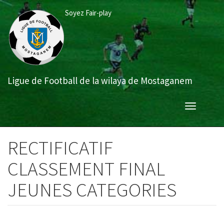
Aller
Soyez Fair-play
au
contenu
principal
Ligue de Football de la wilaya de Mostaganem
Toggle
navigation
RECTIFICATIF
CLASSEMENT FINAL
JEUNES CATEGORIES