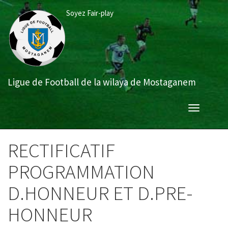
Aller
Soyez Fair-play
au
contenu
principal
Ligue de Football de la wilaya de Mostaganem
Toggle
navigation
RECTIFICATIF
PROGRAMMATION
D.HONNEUR ET D.PRE-
HONNEUR