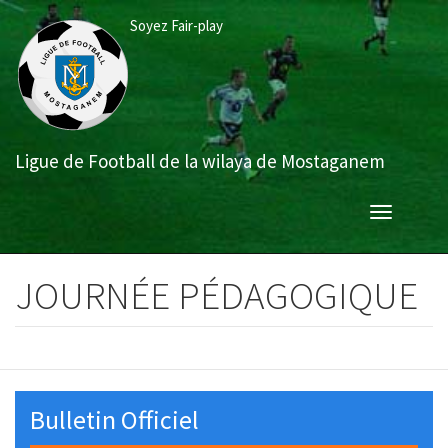
Aller
Soyez Fair-play
au
contenu
principal
Ligue de Football de la wilaya de Mostaganem
Toggle
navigation
JOURNÉE PÉDAGOGIQUE
Bulletin Officiel