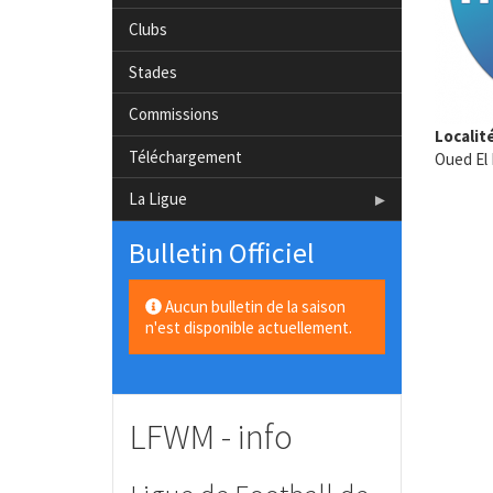
Clubs
Stades
Commissions
Localit
Téléchargement
Oued El 
La Ligue
Bulletin Officiel
Aucun bulletin de la saison
n'est disponible actuellement.
LFWM - info