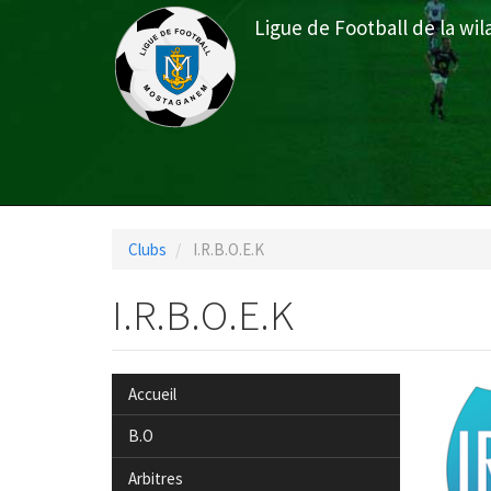
Aller
Ligue de Football de la w
au
contenu
principal
Menu
du
Clubs
I.R.B.O.E.K
compte
de
I.R.B.O.E.K
l'utilisateur
Accueil
B.O
Arbitres