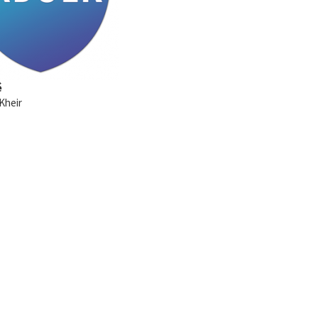
é
Kheir