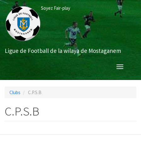
Aller
Soyez Fair-play
au
contenu
principal
Ligue de Football de la wilaya de Mostaganem
Toggle
navigation
Clubs
C.P.S.B
C.P.S.B